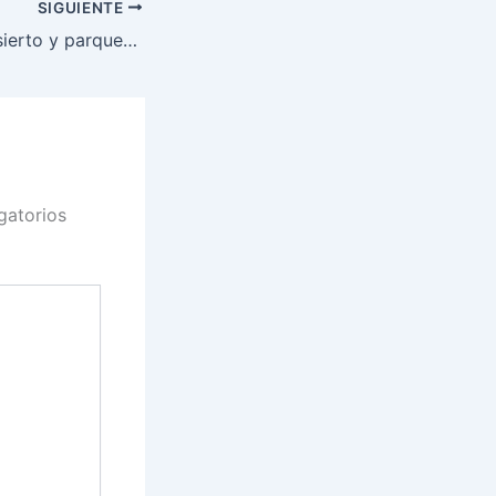
SIGUIENTE
ales de EE.UU. – 7 mejores opciones
gatorios