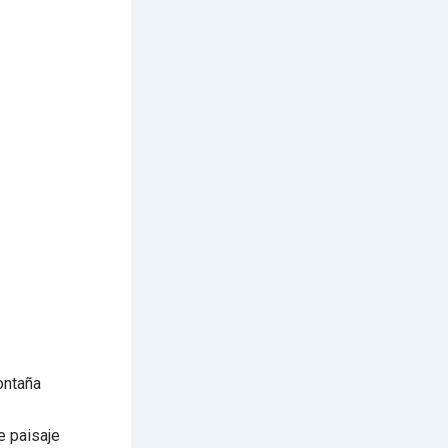
ontaña
e paisaje