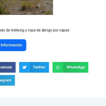
ado de trekking y ropa de abrigo por capas.
r Información
cebook
Twitter
WhatsApp
legram