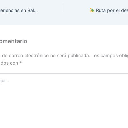
li: templos y playas tropicales
Ruta por el desierto y parques natur
comentario
n de correo electrónico no será publicada.
Los campos obli
ados con
*