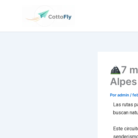
Ir
contenido
al
contenido
7 m
Alpes
Por
admin
/
fe
Las rutas p
buscan natu
Este circui
senderismo.