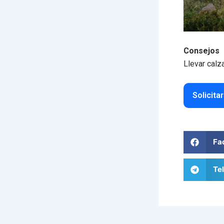
Consejos
Llevar calz
Solicita
Fa
Te